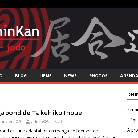
O
BLOG
LIENS
NEWS
PHOTOS
AGENDA 
DER
Sémin
abond de Takehiko Inoue
L’équ
janvier 2020
admin3890
0
A pr
ond est une adaptation en manga de l’oeuvre de
kawa Eiji (La pierre et le sabre, La parfaite lumière). Ce chef