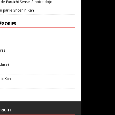
e de Furuichi Sensei à notre dojo
 vu par le Shoshin Kan
ÉGORIES
res
classé
hinKan
YRIGHT