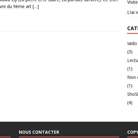
Visit
vre du 9ème art
[…]
L’iai
CAT
Iaido
(3)
Lectu
(1)
Non 
(1)
ShoS
(4)
NOUS CONTACTER
COP