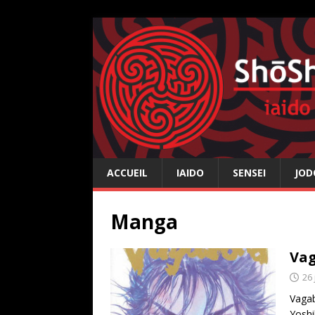
ACCUEIL
IAIDO
SENSEI
JOD
Manga
Vag
26 
Vagab
Yoshi